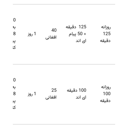
700 را
روزانه
125 دقیقه
به
40
125
+ 50 پیام
1 روز
3378
افغانی
دقیقه
ای اند
پیام
کنید.
900 را
روزانه
به
100 دقیقه
25
100
1 روز
3378
ای اند
افغانی
دقیقه
پیام
کنید.