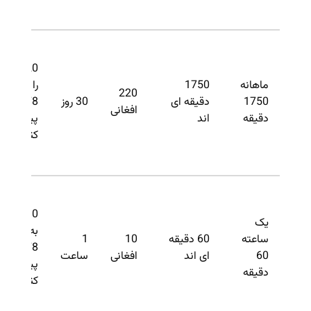
M220
ماهانه
1750
را به
220
1750
دقیقه ای
30 روز
3378
افغانی
دقیقه
اند
پیام
کنید.
H10 را
یک
به
ساعته
60 دقیقه
10
1
3378
60
ای اند
افغانی
ساعت
پیام
دقیقه
کنید.