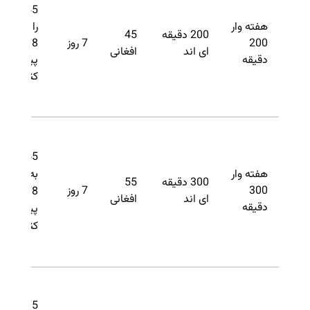
W45
هفته وار
را به
200 دقیقه
45
200
7 روز
3378
ای اند
افغانی
دقیقه
پیام
کنید.
E55 را
هفته وار
به
300 دقیقه
55
300
7 روز
3378
ای اند
افغانی
دقیقه
پیام
کنید.
W75