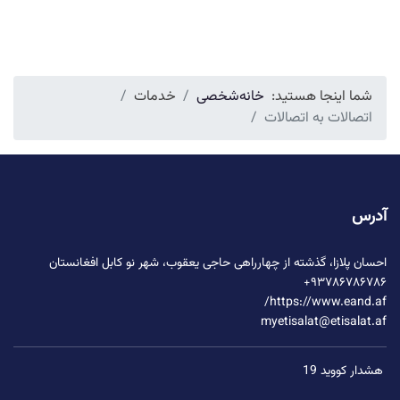
شما اینجا هستید:
خانه
شخصی
خدمات
اتصالات به اتصالات
آدرس
احسان پلازا، گذشته از چهارراهی حاجی یعقوب، شهر نو کابل افغانستان
۹۳۷۸۶۷۸۶۷۸۶+
https://www.eand.af/
myetisalat@etisalat.af
هشدار کووید 19