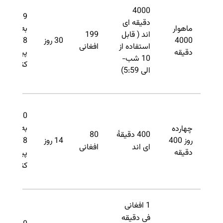
4000
199 را
دقیقه ای
ماهوار
به
اند ( قابل
199
4000
30 روز
3378
استفاده از
افغانی
دقیقه
پیام
10 شب-
کنید.
الی 5:59)
80 را
به
چهارده
400 دقیقۀ
80
روز 400
14 روز
3378
ای اند
افغانی
دقیقه
پیام
کنید.
1 افغانی
فی دقیقه