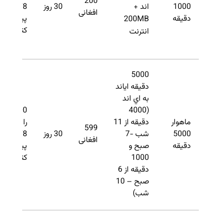
200
1000
اند +
30 روز
3378
افغانی
دقیقه
پیام
200MB
کنید.
انترنت
5000
دقیقه ایاند
به اي اند
5000
(4000
ماهوار
دقیقه از 11
را به
599
5000
شب -7
30 روز
3378
افغانی
دقیقه
صبح و
پیام
1000
کنید.
دقیقه از 6
صبح – 10
شب)