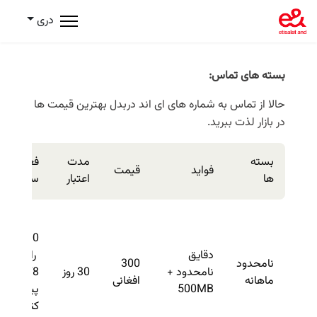
دری
بسته های تماس
:
حالا از تماس به شماره های ای اند دربدل بهترین قیمت ها
در بازار لذت ببرید.
بسته
مدت
فعال
فواید
قیمت
ها
اعتبار
سازی
U300
دقایق
را به
نامحدود
300
نامحدود +
30 روز
3378
ماهانه
افغانی
500MB
پیام
کنید