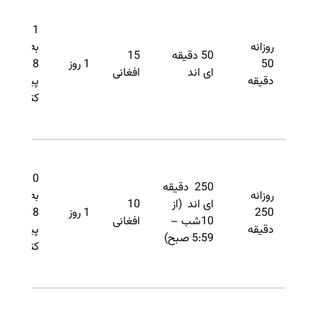
801 را
روزانه
به
50 دقیقه
15
50
1 روز
3378
ای اند
افغانی
دقیقه
پیام
کنید.
N10 را
250 دقیقه
روزانه
به
ای اند (از
10
250
1 روز
3378
10شب –
افغانی
دقیقه
پیام
5:59 صبح)
کنید.