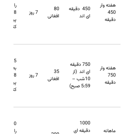
هفته وار
را به
450 دقیقه
80
450
7 روز
3378
ای اند
افغانی
دقیقه
پیام
کنید.
N35 را
750 دقیقه
هفته وار
به
ای اند (از
35
750
7 روز
3378
10شب –
افغانی
دقیقه
پیام
5:59 صبح)
کنید.
1000
M200
دقیقه ای
ماهانه
را به