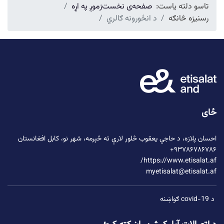
تاسو دلته یاست:
صفحه‌ی نخست
زموږ په اړه
رسنیزه څانګه
د انځورونه ګالري
ځای
احسان پلازه،
د حاجي یعقوب څلور لارې
ته څېرمه، شهر نو، کابل افغانستان
۹۳۷۸۶۷۸۶۷۸۶+
https://www.etisalat.af/
myetisalat@etisalat.af
د covid-19 ګواښنه